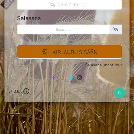
Salasana
KIRJAUDU SISÄÄN
Salasana unohtunut
v1.0.0.0
i
FI